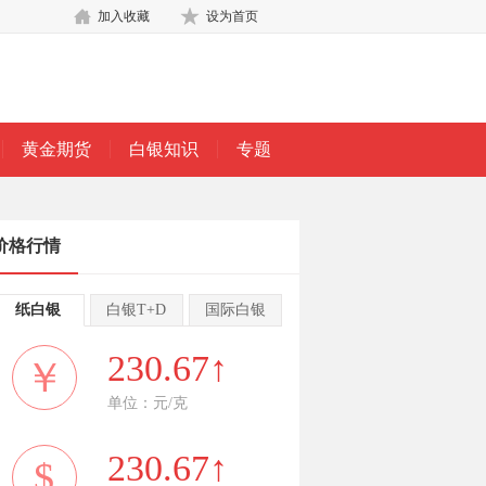
加入收藏
设为首页
黄金期货
白银知识
专题
价格行情
纸白银
白银T+D
国际白银
230.67↑
￥
单位：元/克
230.67↑
$